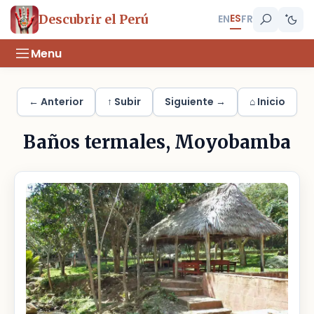
ES
Descubrir el Perú
EN
FR
Menu
← Anterior
↑ Subir
Siguiente →
⌂ Inicio
Baños termales, Moyobamba