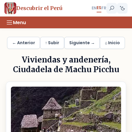
ES
Descubrir el Perú
EN
FR
Menu
← Anterior
↑ Subir
Siguiente →
⌂ Inicio
Viviendas y andenería,
Ciudadela de Machu Picchu