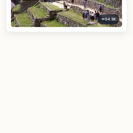
54.3K