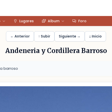
o
Lugares
Album
Foro
← Anterior
↑ Subir
Siguiente →
⌂ Inicio
Andeneria y Cordillera Barroso
ra barroso