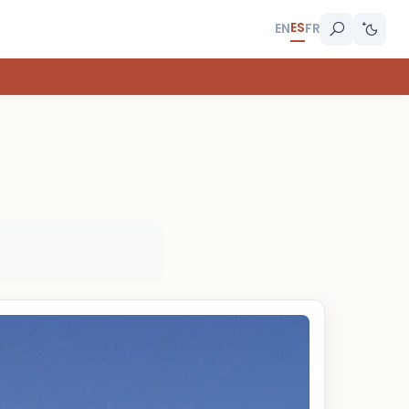
ES
EN
FR