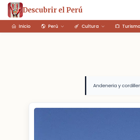
Descubrir el Perú
Inicio
Perú
Cultura
Turism
Andeneria y cordille