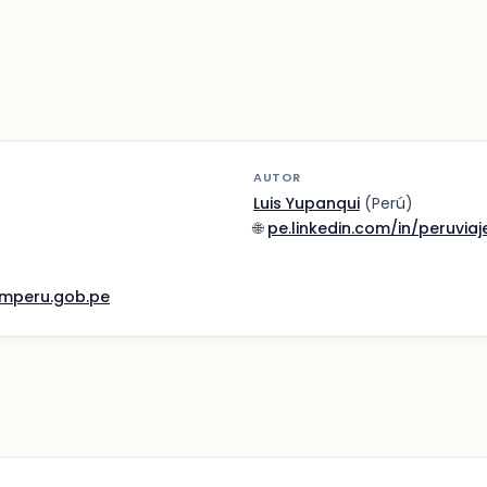
AUTOR
Luis Yupanqui
(Perú)
🌐
pe.linkedin.com/in/peruviaj
mperu.gob.pe