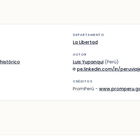
DEPARTAMENTO
La Libertad
AUTOR
histórico
Luis Yupanqui
(Perú)
🌐
pe.linkedin.com/in/peruviaj
CRÉDITOS
PromPerú -
www.promperu.g