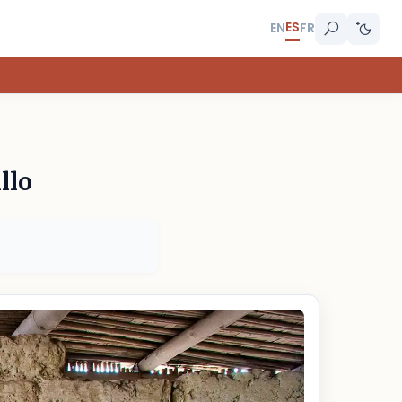
ES
EN
FR
llo