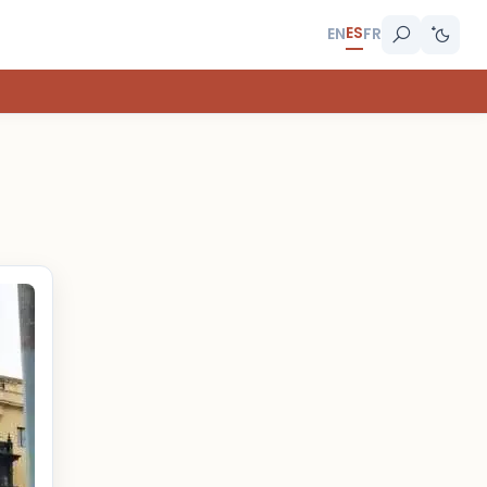
ES
EN
FR