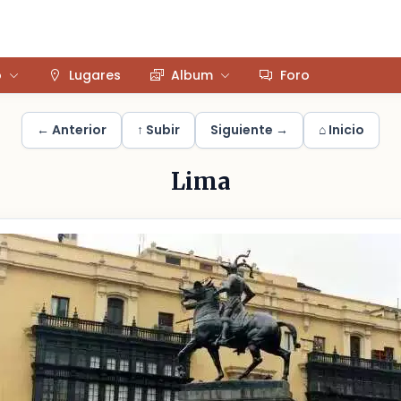
o
Lugares
Album
Foro
← Anterior
↑ Subir
Siguiente →
⌂ Inicio
Lima