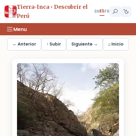
Tierra-Inca • Descubrir el
ES
EN
FR
Perú
Menu
← Anterior
↑ Subir
Siguiente →
⌂ Inicio