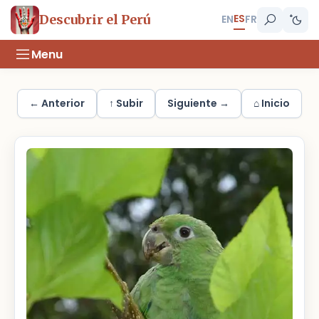
ES
Descubrir el Perú
EN
FR
Menu
← Anterior
↑ Subir
Siguiente →
⌂ Inicio