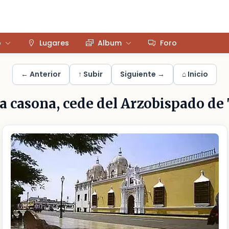
o
Lugares
Album
Foro
← Anterior
↑ Subir
Siguiente →
⌂ Inicio
 casona, cede del Arzobispado de 