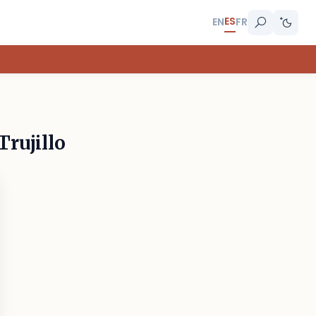
ES
EN
FR
Trujillo