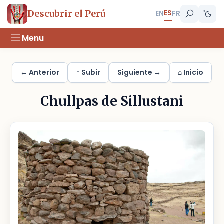
ES
Descubrir el Perú
EN
FR
Menu
← Anterior
↑ Subir
Siguiente →
⌂ Inicio
Chullpas de Sillustani