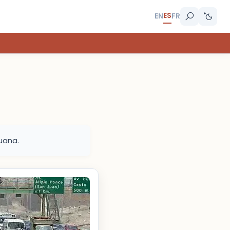
ES
EN
FR
uana.