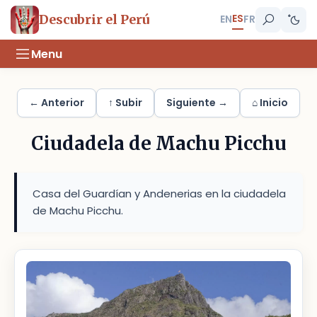
ES
Descubrir el Perú
EN
FR
Menu
← Anterior
↑ Subir
Siguiente →
⌂ Inicio
Ciudadela de Machu Picchu
Casa del Guardían y Andenerias en la ciudadela
de Machu Picchu.