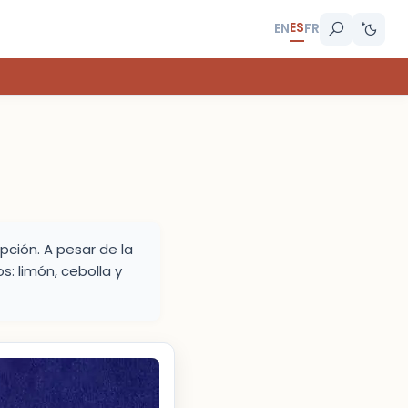
ES
EN
FR
epción. A pesar de la
: limón, cebolla y