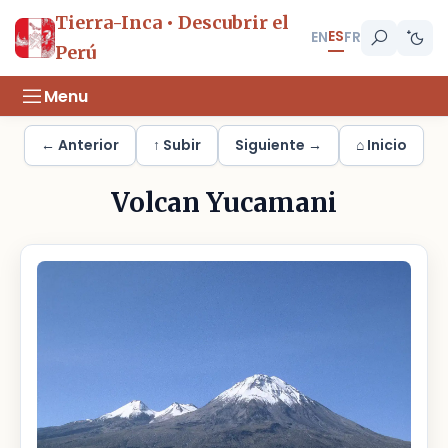
Tierra-Inca • Descubrir el
ES
EN
FR
Perú
Menu
← Anterior
↑ Subir
Siguiente →
⌂ Inicio
Volcan Yucamani