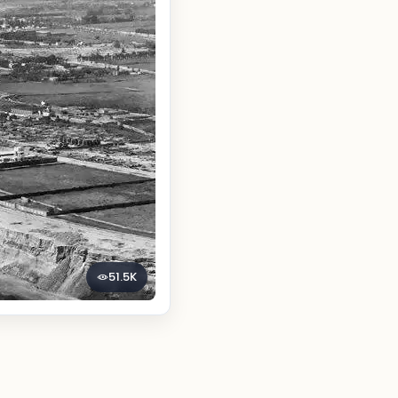
51.5K