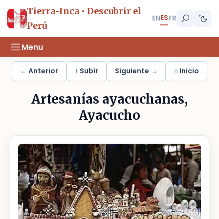
Tierra-Inca • Descubrir el
ES
EN
FR
Perú
Menu
← Anterior
↑ Subir
Siguiente →
⌂ Inicio
Artesanías ayacuchanas,
Ayacucho