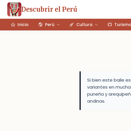
Descubrir el Perú
Inicio
Perú
Cultura
Turism
Si bien este baile 
variantes en muchas 
puneña y arequipeña
andinas.