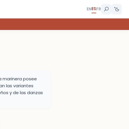
ES
EN
FR
la marinera posee
an las variantes
ños y de las danzas