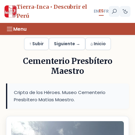
Tierra-Inca • Descubrir el
ES
EN
FR
Perú
Menu
↑ Subir
Siguiente →
⌂ Inicio
Cementerio Presbítero
Maestro
Cripta de los Héroes. Museo Cementerio
Presbítero Matías Maestro.