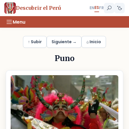
ES
Descubrir el Perú
EN
FR
Menu
↑ Subir
Siguiente →
⌂ Inicio
Puno