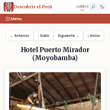
ES
Descubrir el Perú
EN
FR
Menu
← Anterior
↑ Subir
Siguiente →
⌂ Inicio
Hotel Puerto Mirador
(Moyobamba)