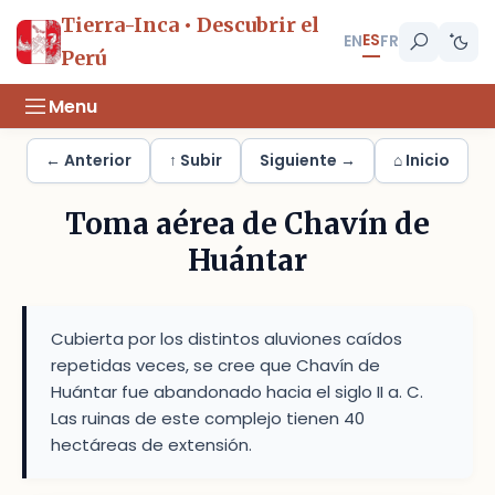
Tierra-Inca • Descubrir el
ES
EN
FR
Perú
Menu
← Anterior
↑ Subir
Siguiente →
⌂ Inicio
Toma aérea de Chavín de
Huántar
Cubierta por los distintos aluviones caídos
repetidas veces, se cree que Chavín de
Huántar fue abandonado hacia el siglo II a. C.
Las ruinas de este complejo tienen 40
hectáreas de extensión.