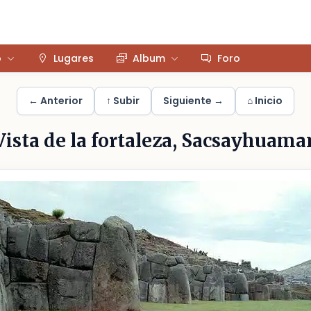
o
Lugares
Album
Foro
← Anterior
↑ Subir
Siguiente →
⌂ Inicio
Vista de la fortaleza, Sacsayhuama