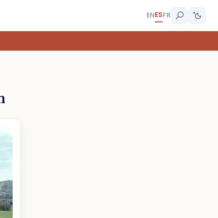
ES
EN
FR
n