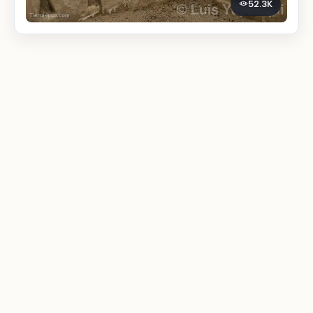
52.3K