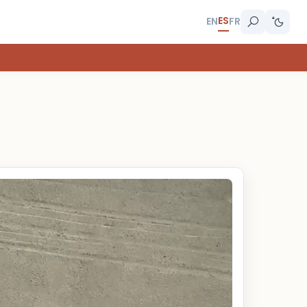
ES
EN
FR