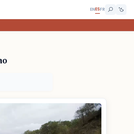
ES
EN
FR
ao