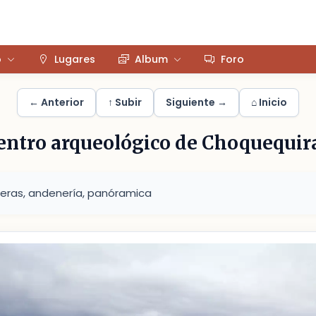
o
Lugares
Album
Foro
← Anterior
↑ Subir
Siguiente →
⌂ Inicio
entro arqueológico de Choquequir
eras, andenería, panóramica